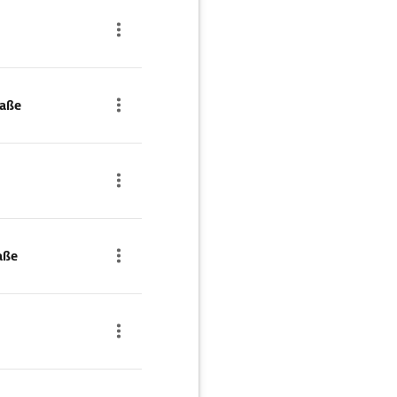
raße
aße