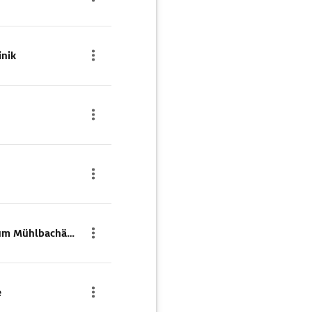
inik
Parkhaus Behördenzentrum Mühlbachäckerstraße
e