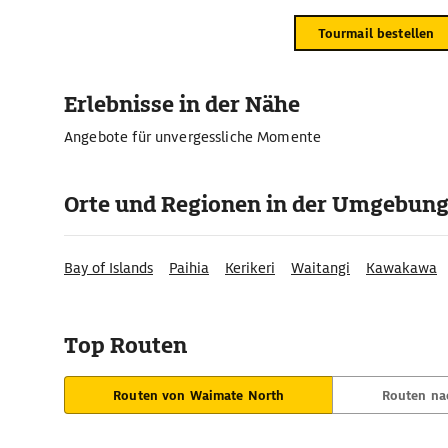
Tourmail bestellen
Erlebnisse in der Nähe
Angebote für unvergessliche Momente
Orte und Regionen in der Umgebun
Bay of Islands
Paihia
Kerikeri
Waitangi
Kawakawa
Top Routen
Routen von Waimate North
Routen na