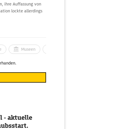
n, ihre Auffassung von
ation lockte allerdings
er Stützpunkt.
e
Museen
Ortsbild
Touren
Ges
orhanden.
 - aktuelle
ubsstart.