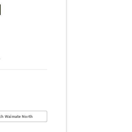
g
ch Waimate North