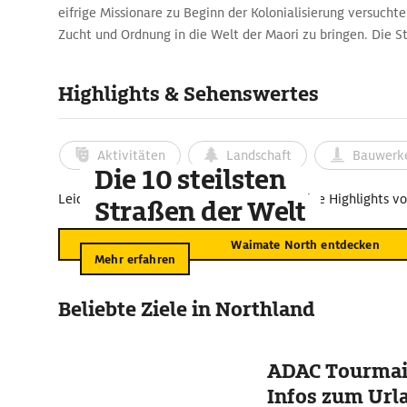
eifrige Missionare zu Beginn der Kolonialisierung versuchte
Zucht und Ordnung in die Welt der Maori zu bringen. Die St
nur wenige Maori an und diente später u.a. als militärisch
Highlights & Sehenswertes
Aktivitäten
Landschaft
Bauwerk
Die 10 steilsten
Leider sind für diesen Kartenausschnitt keine Highlights v
Straßen der Welt
Waimate North entdecken
Mehr erfahren
Beliebte Ziele in Northland
ADAC Tourmail
Infos zum Urla