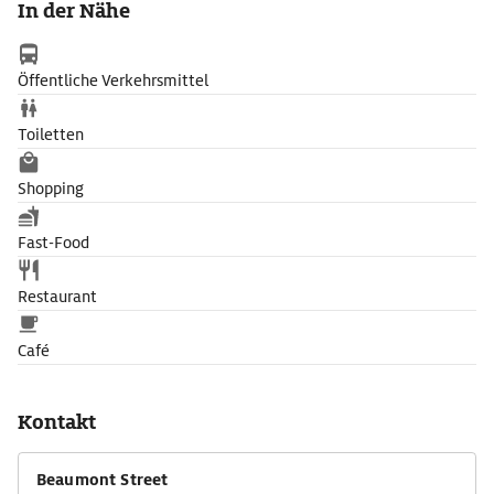
In der Nähe
unschätzbare Messiah-Violine. Sammlungen nah- und
fernöstlicher Kunst tragen ein Übriges dazu bei, dass das
Ashmolean seit Jahrhunderten so beliebt ist und die Zeit darin
Öffentliche Verkehrsmittel
im Nu verfliegt.
Toiletten
Shopping
Fast-Food
Restaurant
Café
Kontakt
Beaumont Street