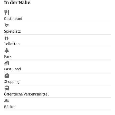
In der Nähe
überdacht. 1949 wandelte man ihn in eine Spielbank um. Nach
Restaurierungs- und Wiederaufbaumaßnahmen fungiert das
Casino heute als Atlantic Grand Hotel.
Restaurant
Spielplatz
Toiletten
Park
Fast-Food
Shopping
Öffentliche Verkehrsmittel
Bäcker