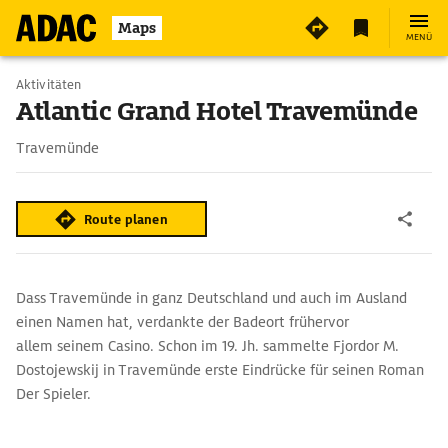
4
Maps
MENÜ
Aktivitäten
Atlantic Grand Hotel Travemünde
Travemünde
Route planen
Dass Travemünde in ganz Deutschland und auch im Ausland
einen Namen hat, verdankte der Badeort frühervor
allem seinem Casino. Schon im 19. Jh. sammelte Fjordor M.
Dostojewskij in Travemünde erste Eindrücke für seinen Roman
Der Spieler.
Der Bau an der Strandpromenade wurde 1912/13 als Kursaal
errichtet und zur Seeseite hin mit einer markanten Kuppel