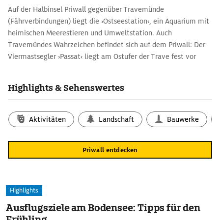
Auf der Halbinsel Priwall gegenüber Travemünde
(Fährverbindungen) liegt die ›Ostseestation‹, ein Aquarium mit
heimischen Meerestieren und Umweltstation. Auch
Travemündes Wahrzeichen befindet sich auf dem Priwall: Der
Viermastsegler ›Passat‹ liegt am Ostufer der Trave fest vor
Anker und kann besichtigt werden. Unter Deck informiert eine
Ausstellung über die Geschichte der 1911 gebauten
Highlights & Sehenswertes
Viermastbark.
Aktivitäten
Landschaft
Bauwerke
Priwall entdecken
Highlights
Ausflugsziele am Bodensee: Tipps für den
Frühling