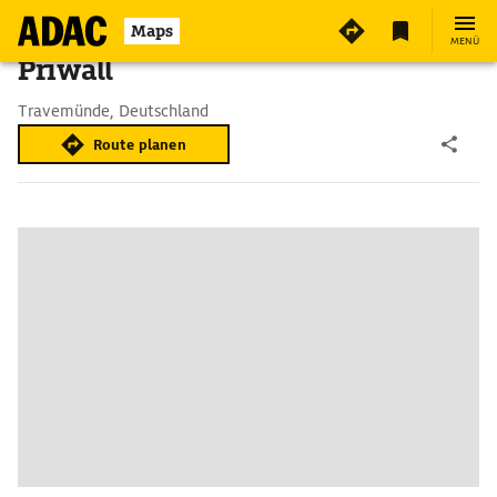
Maps
MENÜ
Priwall
Travemünde, Deutschland
Route planen