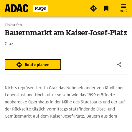
2
Maps
MENÜ
Einkaufen
Bauernmarkt am Kaiser-Josef-Platz
Graz
Route planen
Nichts repräsentiert in Graz das Nebeneinander von ländlicher
Lebenslust und Hochkultur so sehr wie das 1899 eröffnete
neobarocke Opernhaus in der Nähe des Stadtparks und der auf
der Rückseite täglich vormittags stattfindende Obst- und
Gemüsemarkt auf dem Kaiser-Josef-Platz. Bauern aus dem
Umland verkaufen hier alles, was die Steiermark an
Spezialitäten zu bieten hat.