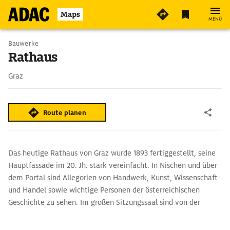
Maps
MENÜ
Bauwerke
Rathaus
Graz
Route planen
Das heutige Rathaus von Graz wurde 1893 fertiggestellt, seine
Hauptfassade im 20. Jh. stark vereinfacht. In Nischen und über
dem Portal sind Allegorien von Handwerk, Kunst, Wissenschaft
und Handel sowie wichtige Personen der österreichischen
Geschichte zu sehen. Im großen Sitzungssaal sind von der
Originalausstattung u.a. die Holzkassettendecke, eine Galerie
und Wandvertäfelungen erhalten geblieben.