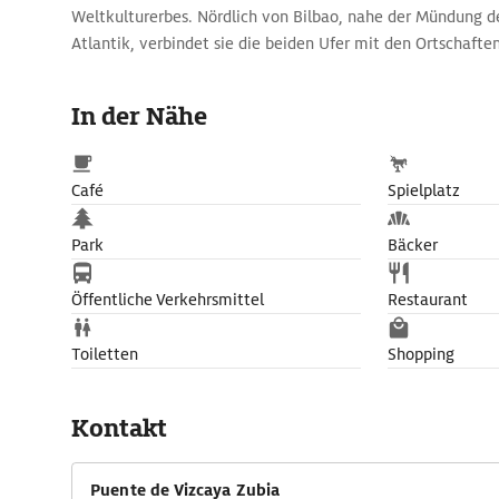
Weltkulturerbes. Nördlich von Bilbao, nahe der Mündung de
Atlantik, verbindet sie die beiden Ufer mit den Ortschafte
Eine Stahlkonstruktion überspannt den Fluss, eine an Sei
befördert Passagiere und Autos - pro Fahrt maximal sechs
In der Nähe
Man kann auch mit dem Lift nach oben fahren und über 
spazieren, er ist 45 m hoch, 160 m lang und durch engmasc
geschützt. Der Blick schweift über die Wohnviertel am Flus
Café
Spielplatz
Portugalete und den Hafen.
Park
Bäcker
Öffentliche Verkehrsmittel
Restaurant
Toiletten
Shopping
Kontakt
Puente de Vizcaya Zubia