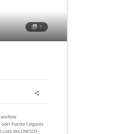
7
ntworfene
 oder Puente Colgante
er Liste des UNESCO-