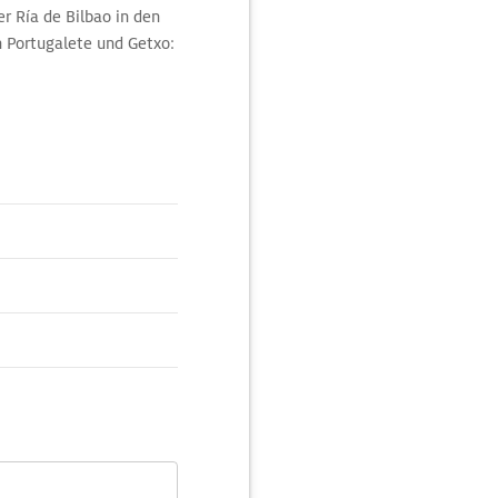
r Ría de Bilbao in den
n Portugalete und Getxo:
len hängende Kabine
 Pkw und 200 Personen.
den Brückenüberbau
hige Drahtgitter
s, die Altstadt von