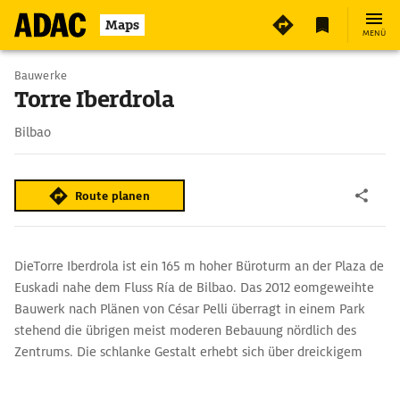
4
Maps
MENÜ
Bauwerke
Torre Iberdrola
Bilbao
Route planen
DieTorre Iberdrola ist ein 165 m hoher Büroturm an der Plaza de
Euskadi nahe dem Fluss Ría de Bilbao. Das 2012 eomgeweihte
Bauwerk nach Plänen von César Pelli überragt in einem Park
stehend die übrigen meist moderen Bebauung nördlich des
Zentrums. Die schlanke Gestalt erhebt sich über dreickigem
Grundriss, hat leicht gebogene Wangen und besteht komplett
aus Glas.