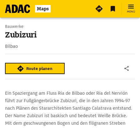
3
Maps
MENÜ
Bauwerke
Zubizuri
Bilbao
Route planen
Ein Spaziergang am Fluss Ría de Bilbao oder Ría del Nervión
führt zur Fußgängerbrücke Zubizuri, die in den Jahren 1994-97
nach Plänen des Stararchitekten Santiago Calatrava entstand.
Der Name Zubizuri ist baskisch und bedeutet Weiße Brücke.
Mit dem geschwungenen Bogen und den filigranen Streben
erinnert der Übergang an ein aufgeblähtes Segel. Ärger mit
dem Architekten gab es um den Boden der Brücke, der