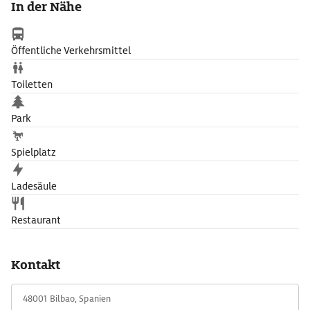
In der Nähe
ursprünglich aus Glas bestand. Da dieser bei Regen sehr
rutschig wurde, ließ die Stadt schwarze Kunststoffmatten
anbringen und musste daraufhin 30.000 € an den Architekten
Öffentliche Verkehrsmittel
wegen Verstoßes gegen seine Urheberrechte zahlen.
Toiletten
Park
Spielplatz
Ladesäule
Restaurant
Kontakt
48001 Bilbao, Spanien