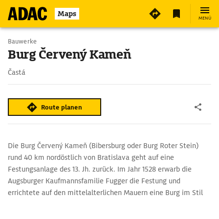
2
Maps
MENÜ
Bauwerke
Burg Červený Kameň
Častá
Route planen
Die Burg Červený Kameň (Bibersburg oder Burg Roter Stein)
rund 40 km nordöstlich von Bratislava geht auf eine
Festungsanlage des 13. Jh. zurück. Im Jahr 1528 erwarb die
Augsburger Kaufmannsfamilie Fugger die Festung und
errichtete auf den mittelalterlichen Mauern eine Burg im Stil
der Renaissance, um einen Handelsstützpunkt mit großen
Lagerräumen zu etablieren.