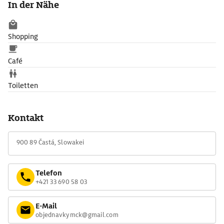
In der Nähe
Heute behebergt die Anlage ein Museum für Möbel, Keramik
und Waffen, auch eine Folterkammer kann besichtigt werden.
Shopping
Im umliegenden Park stehen Mammutbäume (Sequioa).
Café
Toiletten
Kontakt
900 89 Častá, Slowakei
Telefon
+421 33 690 58 03
E-Mail
objednavkymck@gmail.com