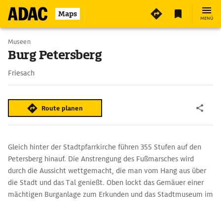
2
Maps
MENÜ
Museen
Burg Petersberg
Friesach
Route planen
Gleich hinter der Stadtpfarrkirche führen 355 Stufen auf den
Petersberg hinauf. Die Anstrengung des Fußmarsches wird
durch die Aussicht wettgemacht, die man vom Hang aus über
die Stadt und das Tal genießt. Oben lockt das Gemäuer einer
mächtigen Burganlage zum Erkunden und das Stadtmuseum im
Bergfried. Das wohnzimmergroße Petersberg-Kirchlein
(Burgkirche St. Peter) stammt noch aus der Zeit der