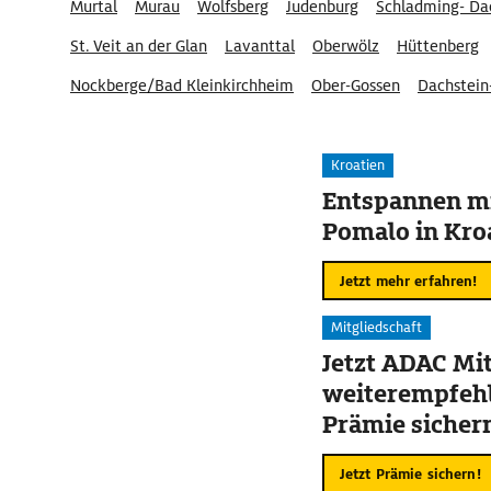
Murtal
Murau
Wolfsberg
Judenburg
Schladming- Da
St. Veit an der Glan
Lavanttal
Oberwölz
Hüttenberg
Nockberge/Bad Kleinkirchheim
Ober-Gossen
Dachstein
Naturpark Zirbitzkogel-Grebenzen
Kroatien
Entspannen mi
Pomalo in Kro
Jetzt mehr erfahren!
Mitgliedschaft
Jetzt ADAC Mit
weiterempfehl
Prämie sicher
Jetzt Prämie sichern!