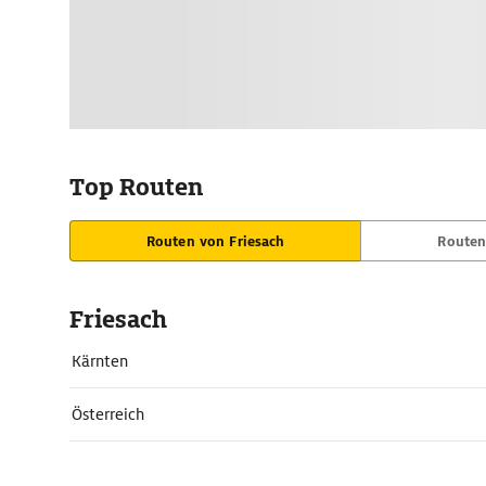
Top Routen
Routen von Friesach
Routen
Friesach
Kärnten
Österreich