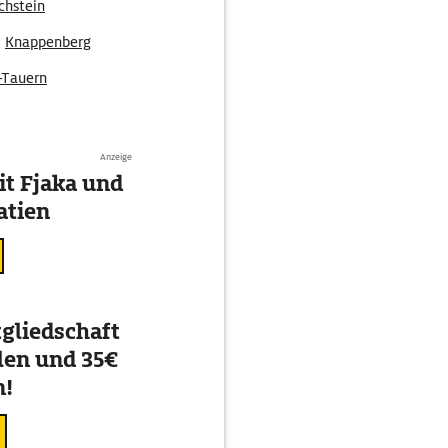
chstein
Knappenberg
-Tauern
Anzeige
t Fjaka und
atien
gliedschaft
en und 35€
n!