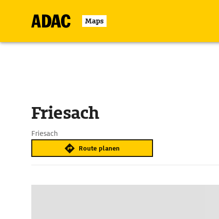
Maps
Friesach
Friesach
Route planen