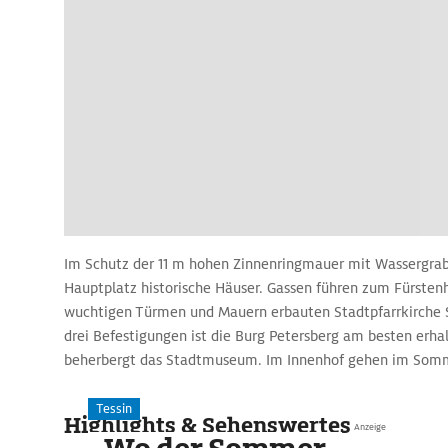
Im Schutz der 11 m hohen Zinnenringmauer mit Wassergrab
Hauptplatz historische Häuser. Gassen führen zum Fürstenh
wuchtigen Türmen und Mauern erbauten Stadtpfarrkirche S
drei Befestigungen ist die Burg Petersberg am besten erha
beherbergt das Stadtmuseum. Im Innenhof gehen im Somm
die Bühne.
Auf einem 4000 qm großen Gelände entsteht in den nächst
Tessin
Highlights & Sehenswertes
Anzeige
mittelalterliche Höhenburg. Gebaut wird diese nach Grund