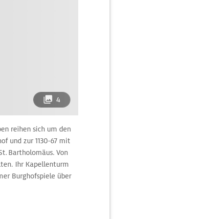
4
en reihen sich um den
of und zur 1130-67 mit
t. Bartholomäus. Von
lten. Ihr Kapellenturm
er Burghofspiele über
en 30 Jahren eine
sätzen der