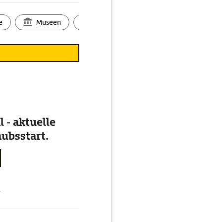
zeugen und Methoden
 mit Zugpferden und
e
Museen
Ortsbild
Touren
Ges
gesetzt. Die Baustelle
 - aktuelle
ubsstart.
g