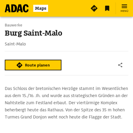
Maps
MENÜ
Bauwerke
Burg Saint-Malo
Saint-Malo
Route planen
Das Schloss der bretonischen Herzöge stammt im Wesentlichen
aus dem 15./16. Jh. und wurde aus strategischen Gründen an der
Nahtstelle zum Festland erbaut. Der viertürmige Komplex
beherbergt heute das Rathaus. Von der Spitze des 35 m hohen
Turmes Grand Donjon weht noch heute die Flagge der Stadt.
Mit dem Musée d'histoire maritime entsteht bis 2025 im Hafen
ein neues Museum zu Stadtgeschichte und Seefahrt.