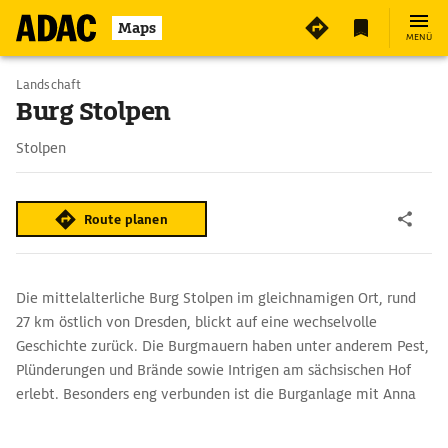
3
Maps
MENÜ
Landschaft
Burg Stolpen
Stolpen
Route planen
Die mittelalterliche Burg Stolpen im gleichnamigen Ort, rund
27 km östlich von Dresden, blickt auf eine wechselvolle
Geschichte zurück. Die Burgmauern haben unter anderem Pest,
Plünderungen und Brände sowie Intrigen am sächsischen Hof
erlebt. Besonders eng verbunden ist die Burganlage mit Anna
Constantia Gräfin von Cosel: Sie wurde als Mätresse von August
dem Starken verbannt und bis zu ihrem Tod im Jahr 1765