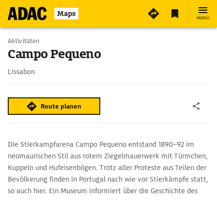
5
Maps
MENÜ
Aktivitäten
Campo Pequeno
Lissabon
Route planen
Die Stierkampfarena Campo Pequeno entstand 1890–92 im
neomaurischen Stil aus rotem Ziegelmauerwerk mit Türmchen,
Kuppeln und Hufeisenbögen. Trotz aller Proteste aus Teilen der
Bevölkerung finden in Portugal nach wie vor Stierkämpfe statt,
so auch hier. Ein Museum informiert über die Geschichte des
Stierkampfes in Portugal. Die Arena wird auch für Konzerte
genutzt. Im Untergeschoss befindet sich ein Shopping Center.