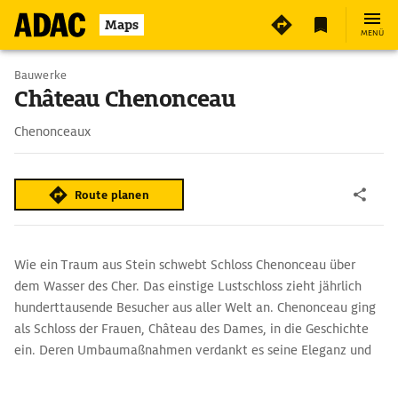
4
Maps
MENÜ
Bauwerke
Château Chenonceau
Chenonceaux
Route planen
Wie ein Traum aus Stein schwebt Schloss Chenonceau über
dem Wasser des Cher. Das einstige Lustschloss zieht jährlich
hunderttausende Besucher aus aller Welt an. Chenonceau ging
als Schloss der Frauen, Château des Dames, in die Geschichte
ein. Deren Umbaumaßnahmen verdankt es seine Eleganz und
seinen Zauber. Die berühmteste war Diana von Poitiers, die
Geliebte von König Heinrich II. Nach dessen Tod forderte seine