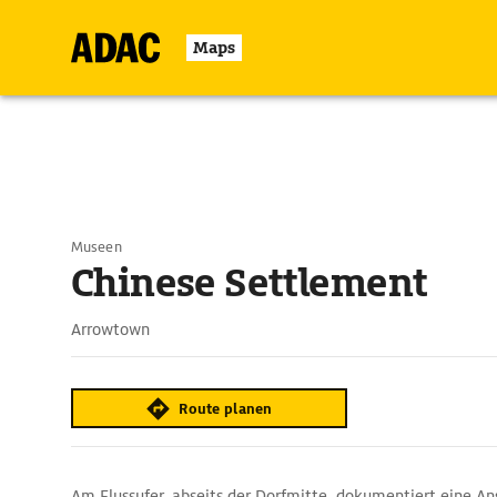
Maps
Museen
Chinese Settlement
Arrowtown
Route planen
Am Flussufer, abseits der Dorfmitte, dokumentiert eine 