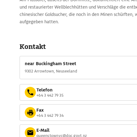
und restaurierter Wellblechhütten und Verschläge die entb
chinesischer Goldsucher, die noch in den Minen schürften,
aufgegeben hatten.
Kontakt
near Buckingham Street
9302 Arrowtown, Neuseeland
Telefon
+64 3 442 79 35
Fax
+64 3 442 79 34
E-Mail
queenstownvc@doc.govt.nz