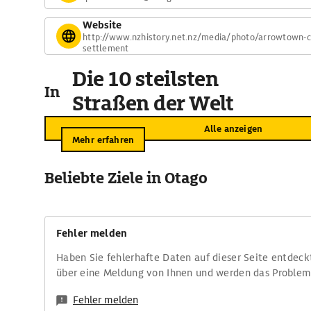
Website
http://www.nzhistory.net.nz/media/photo/arrowtown-c
settlement
Die 10 steilsten
In der Umgebung
Straßen der Welt
Alle anzeigen
Mehr erfahren
Beliebte Ziele in Otago
Fehler melden
Haben Sie fehlerhafte Daten auf dieser Seite entdeck
über eine Meldung von Ihnen und werden das Proble
Fehler melden