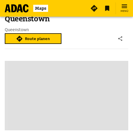
Maps
MENÜ
Queenstown
Queenstown
Route planen