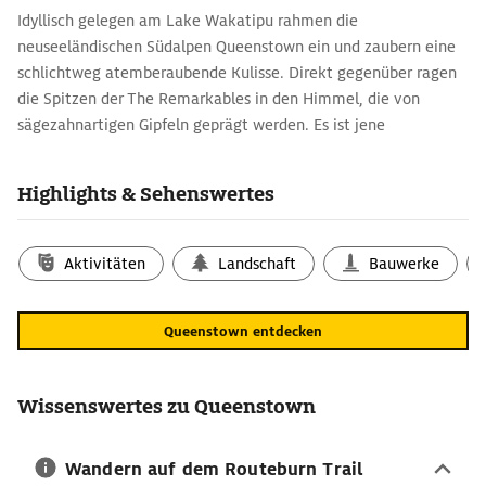
Idyllisch gelegen am Lake Wakatipu rahmen die
neuseeländischen Südalpen Queenstown ein und zaubern eine
schlichtweg atemberaubende Kulisse. Direkt gegenüber ragen
die Spitzen der The Remarkables in den Himmel, die von
sägezahnartigen Gipfeln geprägt werden. Es ist jene
eindrucksvolle Naturkulisse, die die Stadt zu einem der
Höhepunkte Neuseelands macht. Doch auch das angenehme,
Highlights & Sehenswertes
kontinentale Klima lässt Queenstown zu einem beliebten
Urlaubsziel avancieren. Die Südalpen fungieren als eine Art
Schutzwall. Sie halten die in Neuseeland kühlen und
Aktivitäten
Landschaft
Bauwerke
regenbringenden Westwinde ab. Dadurch ist es in Queenstown
wärmer als in Wellington. In den Monaten von Dezember bis
Queenstown entdecken
März liegt die Durchschnittstemperatur bei 21 °C.
Queenstown-Reisetipps für den Urlaub
Während auf der Südinsel Neuseelands im Hinterland von
Wissenswertes zu Queenstown
Queenstown Wein angebaut wird, lädt die Stadt selbst zu einer
Auswahl spannender Outdooraktivitäten ein. Eins der schönsten
Wandern auf dem Routeburn Trail
Ausflugsziele während einer Reise ist die Skyline Gondola. Die