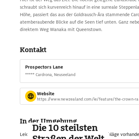
schraubt sich kurvenreich hinauf in eine surreale Steppenl
Höhe, passiert das aus der Goldrausch-Ära stammende Car
atemberaubende Blicke auf die Seen tief unten. Ganz nebe
direktem Weg Wanaka mit Queenstown.
Kontakt
Prospectors Lane
***** Cardrona, Neuseeland
Website
https://www.newzealand.com/ie/feature/the-crown-r
In der Umgebung
Die 10 steilsten
Leider sind im näheren Umkreis keine Vorschläge vorhande
Straßen der Welt