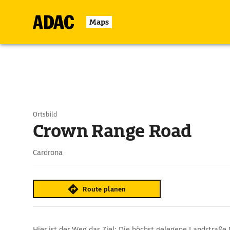
Maps
Ortsbild
Crown Range Road
Cardrona
Route planen
Hier ist der Weg das Ziel: Die höchst gelegene Landstraße