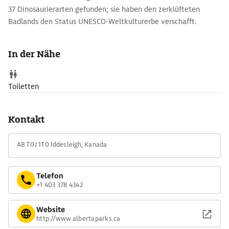
37 Dinosaurierarten gefunden; sie haben den zerklüfteten
Badlands den Status UNESCO-Weltkulturerbe verschafft.
Wanderwege zweigen vom 3 km langen Rundkurs am Red Deer
River ab, in der Außenstelle des Royal Tyrell Museum of
In der Nähe
Palaeontology gibt es auch Ausgrabungen live zu sehen.
Toiletten
Kontakt
AB T0J 1T0 Iddesleigh, Kanada
Telefon
+1 403 378 4342
Website
http://www.albertaparks.ca