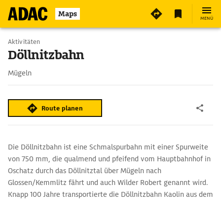
5
Maps
MENÜ
Aktivitäten
Döllnitzbahn
Mügeln
Route planen
Die Döllnitzbahn ist eine Schmalspurbahn mit einer Spurweite
von 750 mm, die qualmend und pfeifend vom Hauptbahnhof in
Oschatz durch das Döllnitztal über Mügeln nach
Glossen/Kemmlitz fährt und auch Wilder Robert genannt wird.
Knapp 100 Jahre transportierte die Döllnitzbahn Kaolin aus dem
Gebiet um Mügeln und Kemmlitz nach Oschatz und hat damit
die längste Tradition im Transport von Bergbaugütern per