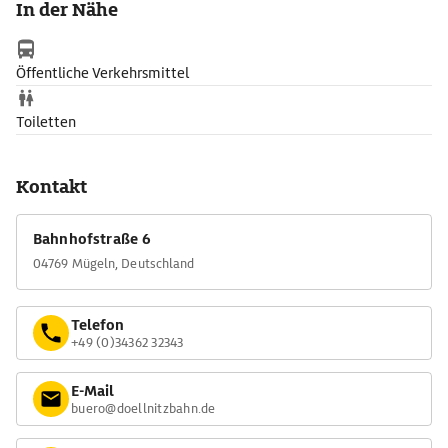
In der Nähe
Schmalspurbahn in Sachsen. Heute ist sie eine Attraktion für
Kinder und Eisenbahnbegeisterte.
Öffentliche Verkehrsmittel
Toiletten
Kontakt
Bahnhofstraße 6
04769 Mügeln, Deutschland
Telefon
+49 (0)34362 32343
E-Mail
buero@doellnitzbahn.de