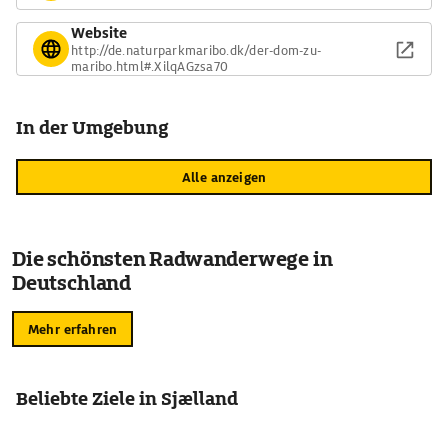
Website
http://de.naturparkmaribo.dk/der-dom-zu-
maribo.html#.XilqAGzsa70
In der Umgebung
Alle anzeigen
Die schönsten Radwanderwege in
Deutschland
Mehr erfahren
Beliebte Ziele in Sjælland