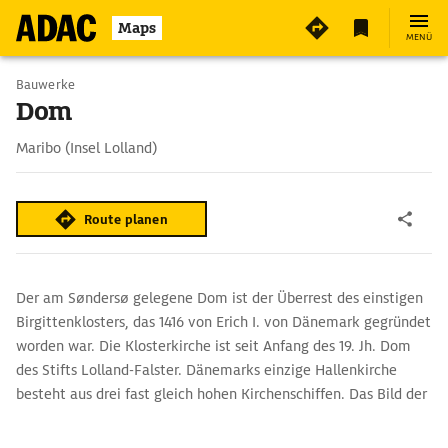
2
Maps
MENÜ
Bauwerke
Dom
Maribo (Insel Lolland)
Route planen
Der am Søndersø gelegene Dom ist der Überrest des einstigen
Birgittenklosters, das 1416 von Erich I. von Dänemark gegründet
worden war. Die Klosterkirche ist seit Anfang des 19. Jh. Dom
des Stifts Lolland-Falster. Dänemarks einzige Hallenkirche
besteht aus drei fast gleich hohen Kirchenschiffen. Das Bild der
Heiligen Birgitta auf einem Altaraufsatz gilt als das älteste in
Skandinavien noch erhaltene Leinwandgemälde.