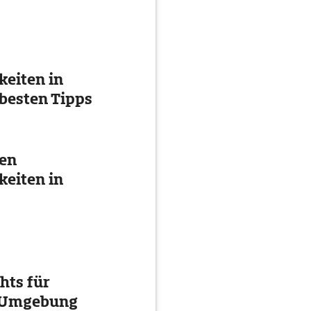
eiten in
besten Tipps
ten
eiten in
hts für
d Umgebung