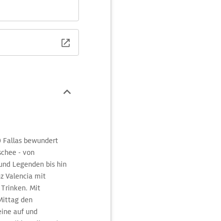
i schönsten Figuren. Sie
am 19. März in der
tà
fang März stehen die
nt zu werden. Zu den
esen pyrotechnischen
 abends auf dem
allkörper abgeschossen.
rz statt.
 Fallas bewundert
chee - von
und Legenden bis hin
nz Valencia mit
Trinken. Mit
 Mittag den
eine auf und