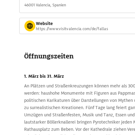
46001 Valencia, Spanien
krönen die Einwohnerinnen und Einwohner Valencias die dre
landen im Museo Fallero von Valencia. Die übirgen werden 
Nacht der Cremá verbrannt.
Website
https://www.visitvalencia.com/de/fallas
Reisetipps für die Fallas: die Mascle
Die Fallas werden in der ersten Märzhälfte gefeiert: Ab An
Skulpturen überall in der Stadt und warten darauf, bestau
Öffnungszeiten
Fallas gehört aber auch die sogenannten Mascletà: Bei di
Spektakeln werden täglich um 14 Uhr und vereinzelt auch
Rathausplatz und in den Vierteln Feuerwerkskörper und Kn
1. März
bis 31. März
Die wichtigste Mascletà findet in der Nit del Foc am 18. Mä
An Plätzen und Straßenkreuzungen können mehr als 300
werden: haushohe Monumente mit Figuren aus Pappmas
politischen Karikaturen über Darstellungen von Mythen 
zu surrealistischen Kreationen. Fünf Tage lang feiert ga
Umzügen und Straßenfesten, Musik und Tanz, Essen und 
lautstarker Böllerknallerei bringen Pyrotechniker jeden
Rathausplatz zum Beben. Vor der Kathedrale ziehen Ver