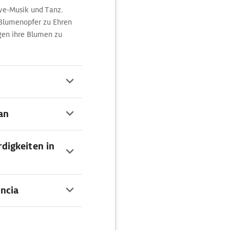
ive-Musik und Tanz.
n Blumenopfer zu Ehren
gen ihre Blumen zu
an
digkeiten in
encia