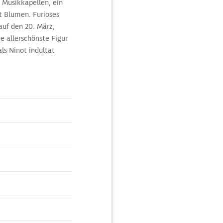
 Musikkapellen, ein
it Blumen. Furioses
auf den 20. März,
ie allerschönste Figur
ls Ninot indultat