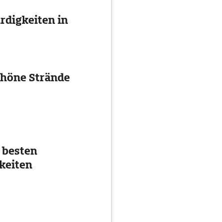
digkeiten in
chöne Strände
 besten
keiten