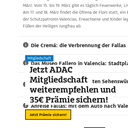
März. Vom 15. bis 19. März gibt es täglich Feuerwerke, L
Am 17. und 18. März findet die Ofrena de Flors statt, ei
der Schutzpatronin Valencias. Erwachsene und Kinder le
Füßen der Heiligen Jungfrau ab.
Die Cremá: die Verbrennung der Fallas
Mitgliedschaft
Das Museo Fallero in Valencia: Stadtpl
Jetzt ADAC
Mitgliedschaft
Reiseführer: die wichtigsten Sehenswür
weiterempfehlen und
Valencia
35€ Prämie sichern!
Anreise Fallas: mit dem Auto nach Val
Jetzt Prämie sichern!