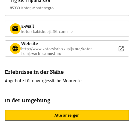
Trg Sv. Tripuna 336
85330 Kotor, Montenegro
E-Mail
kotorskabiskupija@t-com.me
Website
http://www.kotorskabiskupija.me/kotor-
franjevacki-samostan/
Erlebnisse in der Nähe
Angebote für unvergessliche Momente
In der Umgebung
Alle anzeigen