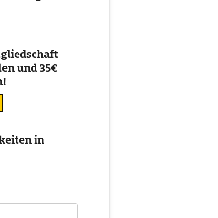
gliedschaft
en und 35€
n!
eiten in