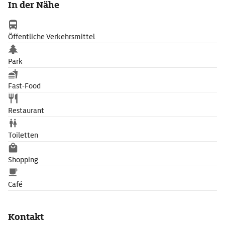
In der Nähe
Strom, Öl oder sonstigen Treibstoff braucht die Funiculaire
nicht und ist damit wohl die ökologischste Seilbahn der Welt.
Öffentliche Verkehrsmittel
Park
Fast-Food
Restaurant
Toiletten
Shopping
Café
Kontakt