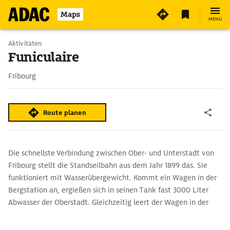
3
Maps
MENÜ
Aktivitäten
Funiculaire
Fribourg
Route planen
Die schnellste Verbindung zwischen Ober- und Unterstadt von
Fribourg stellt die Standseilbahn aus dem Jahr 1899 das. Sie
funktioniert mit Wasserübergewicht. Kommt ein Wagen in der
Bergstation an, ergießen sich in seinen Tank fast 3000 Liter
Abwasser der Oberstadt. Gleichzeitig leert der Wagen in der
Talstation seine Wasserladung in die Kanalisation und ist damit
leicht genug, dass der obere Wagen ihn hinaufziehen kann.