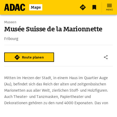
Maps
MENÜ
Museen
Musée Suisse de la Marionnette
Fribourg
Route planen
Mitten im Herzen der Stadt, in einem Haus im Quartier Auge
(Au), befindet sich das Reich der alten und zeitgenössischen
Marionetten aus aller Welt, zierlichen Stoff- und Holzfiguren.
Auch Theater- und Tanzmasken, Papiertheater und
Dekorationen gehören zu den rund 4000 Exponaten. Das von
den Puppenspielern Jean Bindschedler und Marie-José Aebi
aufgebaute Museum befindet sich unter einem Dach mit dem