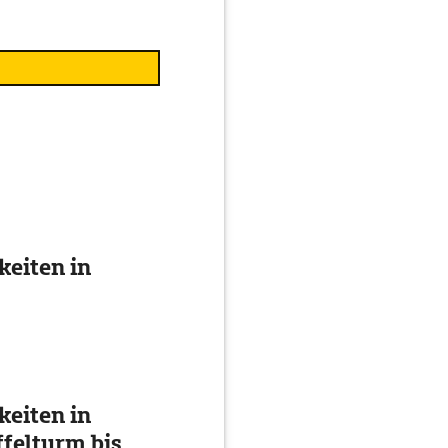
eiten in
eiten in
ffelturm bis