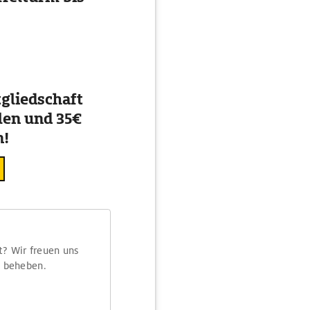
gliedschaft
en und 35€
n!
t? Wir freuen uns
m beheben.