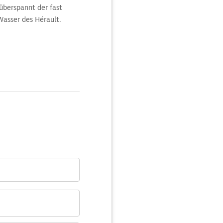
überspannt der fast
Wasser des Hérault.
nd Picknicken.