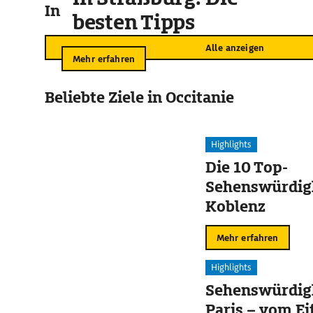
In der Umgebung
besten Tipps
Alle anzeigen
Mehr erfahren
Beliebte Ziele in Occitanie
Highlights
Die 10 Top-
Sehenswürdigk
Koblenz
Mehr erfahren
Highlights
Sehenswürdigk
Paris – vom Ei