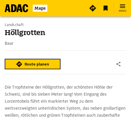
Maps
MENÜ
Landschaft
Höllgrotten
Baar
Route planen
Die Tropfsteine der Höllgrotten, der schönsten Höhle der
Schweiz, sind bis sieben Meter lang! Vom Eingang des
Lorzentobels führt ein markierter Weg zu dem
weitverzweigten unterirdischen System, das neben großartigen
weißen, rötlichen und grünen Tropfsteinen auch zauberhafte
Gebilde aus versteinertem Holz birgt. Da gibt es unter anderem
die Feengrotte, das Fischernetz, Korallenschlucht,