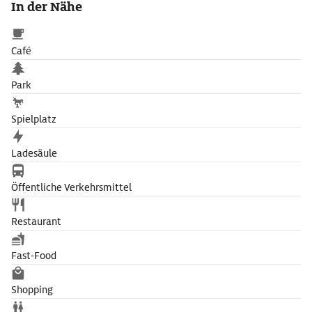
In der Nähe
Nymphenquelle, Bienenkorb, Schildkröte, Krokodil und Dom.
Am Waldrand vor dem Höhleneingang kann man herrlich grillen
und picknicken oder beim Restaurant die schattige Terrasse
Café
genießen.
Park
Spielplatz
Ladesäule
Öffentliche Verkehrsmittel
Restaurant
Fast-Food
Shopping