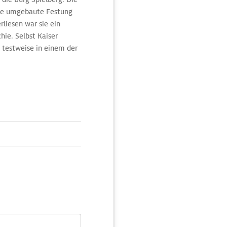
elle umgebaute Festung
rliesen war sie ein
hie. Selbst Kaiser
e testweise in einem der
ingungen so entsetzt,
zeigt die Kassematten,
r Zeit. Trasse II
fängnis der Völker
 Kapitel aus der
rne (Kunstsammlungen
 Brünn (Architektur in
öne Aussicht auf die