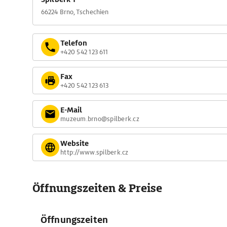
66224 Brno, Tschechien
Telefon
+420 542 123 611
Fax
+420 542 123 613
E-Mail
muzeum.brno@spilberk.cz
Website
http://www.spilberk.cz
Öffnungszeiten & Preise
Öffnungszeiten