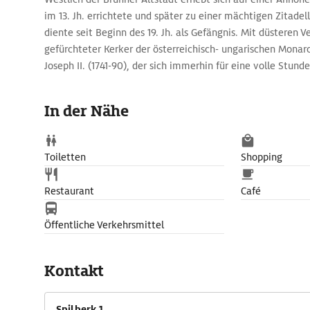
im 13. Jh. errichtete und später zu einer mächtigen Zitad
diente seit Beginn des 19. Jh. als Gefängnis. Mit düsteren Ve
gefürchteter Kerker der österreichisch- ungarischen Monarc
Joseph II. (1741-90), der sich immerhin für eine volle Stund
tiefsten Kellergewölbe ›inhaftieren‹ ließ, war über die Bed
dass er das Gefängnis schließen lassen wollte.
In der Nähe
Die Burg kann in zwei Trassen besichtigt werden: Trasse I 
den barocken Festungsbau und die Gefängnisse der Josephine
umfasst folgende Gebäudeteile bzw. Ausstellungen: Das Ge
Toiletten
Shopping
(Habsburger Kerker), Brünn auf dem Spielberg (bedeutende
Geschichte der Stadt), von der Renaissance bis zur Mode
Restaurant
Café
des Museums Brünn von 1570-1945) und der Weg zum neuen
den Jahren 1919-39). Vom Burgturm aus können Sie eine sch
Öffentliche Verkehrsmittel
Stadt Brünn genießen.
Kontakt
Spilberk 1