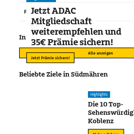
Jetzt ADAC
Preise
Mitgliedschaft
weiterempfehlen und
In der Umgebung
35€ Prämie sichern!
Alle anzeigen
Jetzt Prämie sichern!
Beliebte Ziele in Südmähren
Highlights
Die 10 Top-
Sehenswürdigk
Koblenz