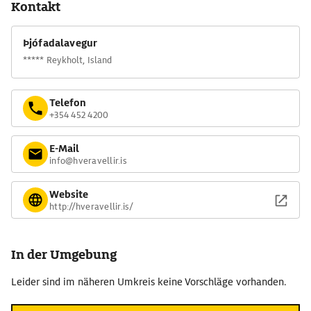
Kontakt
Das große geothermische Gelände ist mit Wegen und
Holzstegen durchzogen, die zu schönen Quellen führen. Mit
Þjófadalavegur
einem Durchmesser von 7 m ist die Bláver, die Blaue Quelle,
***** Reykholt, Island
die größte von ihnen. Bei Sonnenschein erstrahlt das Wasser in
den leuchtendsten Blautönen. Der Weg durch das Gelände führt
ferner zur Grænihver mit ihrem grünen Wasser und zum Hügel
Telefon
Öskurhólshve, aus dem es zischt und dampft. Neben der alten
+354 452 4200
Hütte befindet sich ein Hot Pot, also ein aus einer heißen
Quelle gespeistes Becken.
E-Mail
info@hveravellir.is
Website
http://hveravellir.is/
In der Umgebung
Leider sind im näheren Umkreis keine Vorschläge vorhanden.