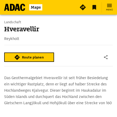
4
Maps
MENÜ
Landschaft
Hveravellir
Reykholt
Route planen
Das Geothermalgebiet Hveravellir ist seit früher Besiedelung
ein wichtiger Rastplatz, denn er liegt auf halber Strecke des
Hochlandweges Kjalvegur. Dieser beginnt im Haukadalur im
Süden Islands und durchquert das Hochland zwischen den
Gletschern Langjökull und Hofsjökull über eine Strecke von 160
km. Der Rastplatz bietet zudem warme Quellen und
ausreichend Gras für Pferde.