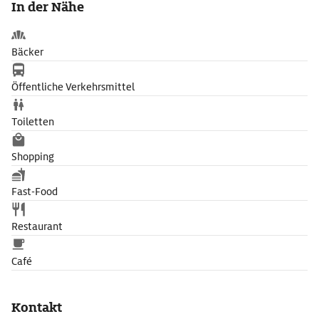
In der Nähe
sich an der Westfassade der Kathedrale zwischen den beiden
Türmen. Quimper war die Hauptstadt des Monarchen, der im 6.
Jh. den ersten Bischof der Stadt bestellte.
Bäcker
Öffentliche Verkehrsmittel
Toiletten
Shopping
Fast-Food
Restaurant
Café
Kontakt