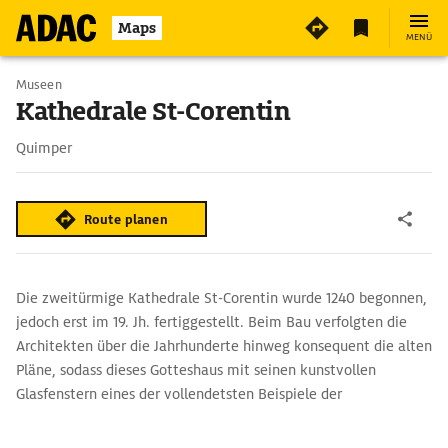
5
Maps
MENÜ
Museen
Kathedrale St-Corentin
Quimper
Route planen
Die zweitürmige Kathedrale St-Corentin wurde 1240 begonnen,
jedoch erst im 19. Jh. fertiggestellt. Beim Bau verfolgten die
Architekten über die Jahrhunderte hinweg konsequent die alten
Pläne, sodass dieses Gotteshaus mit seinen kunstvollen
Glasfenstern eines der vollendetsten Beispiele der
französischen Hochgotik der Bretagne ist.
Ein Reiterstandbild des legendären Herrschers Gradlon befindet