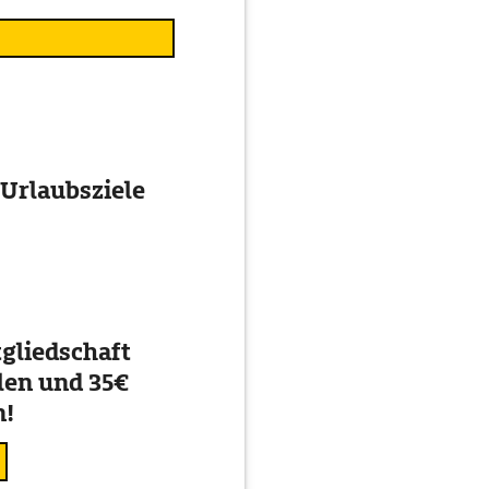
 Urlaubsziele
gliedschaft
en und 35€
n!