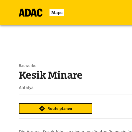
Maps
Bauwerke
Kesik Minare
Antalya
Route planen
Die Hesapci Sokak führt an einem umzäunten Ruinengelän