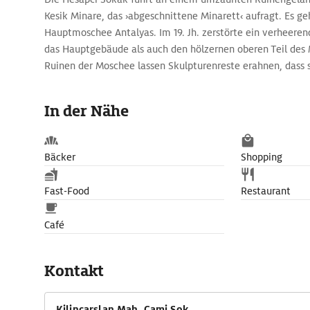
Kesik Minare, das ›abgeschnittene Minarett‹ aufragt. Es ge
Hauptmoschee Antalyas. Im 19. Jh. zerstörte ein verheere
das Hauptgebäude als auch den hölzernen oberen Teil des 
Ruinen der Moschee lassen Skulpturenreste erahnen, dass si
byzantinische Basilika erbaut worden war.
In der Nähe
Bäcker
Shopping
Fast-Food
Restaurant
Café
Kontakt
Kilincarslan Mah. Cami Sok