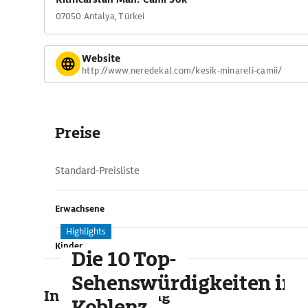
07050 Antalya, Türkei
Website
http://www.neredekal.com/kesik-minareli-camii/
Preise
Standard-Preisliste
Erwachsene
Highlights
Kinder
Die 10 Top-
Sehenswürdigkeiten in
In der Umgebung
Koblenz