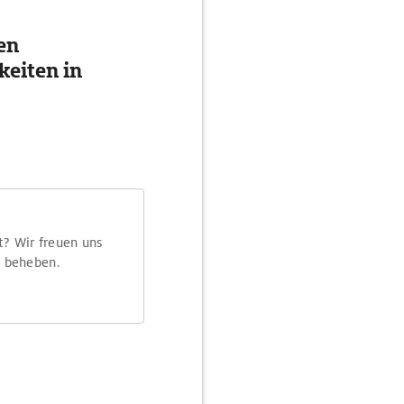
en
eiten in
t? Wir freuen uns
m beheben.