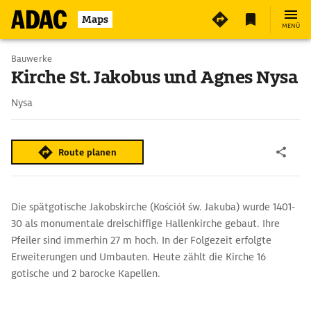
Maps
MENÜ
Bauwerke
Kirche St. Jakobus und Agnes Nysa
Nysa
Route planen
Die spätgotische Jakobskirche (Kościół św. Jakuba) wurde 1401-
30 als monumentale dreischiffige Hallenkirche gebaut. Ihre
Pfeiler sind immerhin 27 m hoch. In der Folgezeit erfolgte
Erweiterungen und Umbauten. Heute zählt die Kirche 16
gotische und 2 barocke Kapellen.
Die Kuppel der barocken Dreifaltigkeitskapelle malte Felix
Anton Scheffler 1753 mit Fresken aus, zeitgleich entstand der