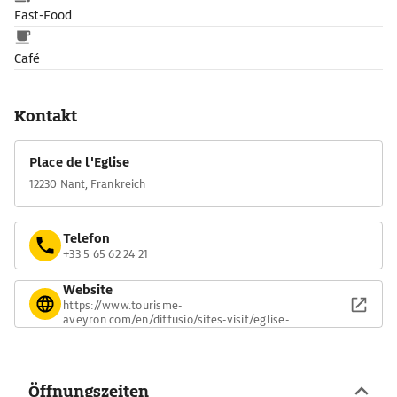
Fast-Food
Café
Kontakt
Place de l'Eglise
12230 Nant, Frankreich
Telefon
+33 5 65 62 24 21
Website
https://www.tourisme-
aveyron.com/en/diffusio/sites-visit/eglise-
abbatiale-st-pierre-de-nant-nant_TFO088940177462
Öffnungszeiten