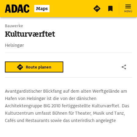
3
Maps
MENÜ
Bauwerke
Kulturværftet
Helsingør
Route planen
Avantgardistischer Blickfang auf dem alten Werftgelände am
Hafen von Helsingør ist die von der dänischen
Architektengruppe BIG 2010 fertiggestellte Kulturværftet. Das
Kulturzentrum umfasst Bühnen für Theater, Musik und Tanz,
Cafés und Restaurants sowie das unterirdisch angelegte
Schifffahrtsmuseum.