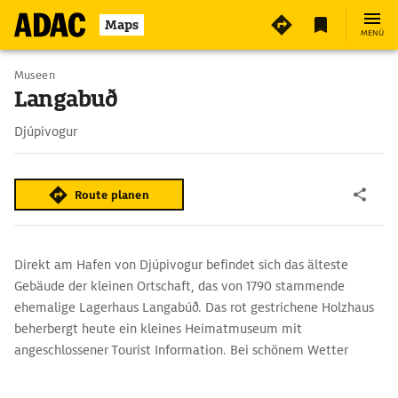
Maps
MENÜ
Museen
Langabuð
Djúpivogur
Route planen
Direkt am Hafen von Djúpivogur befindet sich das älteste
Gebäude der kleinen Ortschaft, das von 1790 stammende
ehemalige Lagerhaus Langabúð. Das rot gestrichene Holzhaus
beherbergt heute ein kleines Heimatmuseum mit
angeschlossener Tourist Information. Bei schönem Wetter
bietet das Museumscafé eine Terrasse mit Hafenblick.