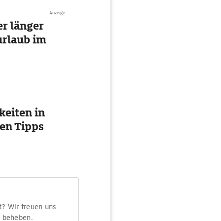
Anzeige
r länger
urlaub im
eiten in
ten Tipps
t? Wir freuen uns
m beheben.