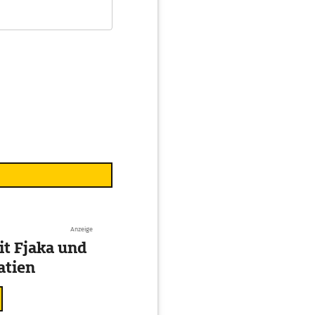
Anzeige
t Fjaka und
atien