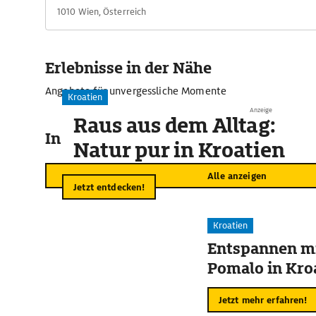
1010 Wien, Österreich
Erlebnisse in der Nähe
Angebote für unvergessliche Momente
Kroatien
Anzeige
Raus aus dem Alltag:
In der Umgebung
Natur pur in Kroatien
Alle anzeigen
Jetzt entdecken!
Kroatien
Entspannen mi
Pomalo in Kro
Jetzt mehr erfahren!