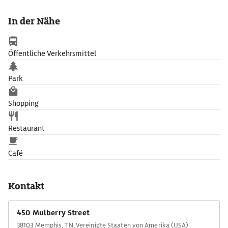
ein Brennpunkt der Bürgerrechtsbewegung. Im Lorraine Motel,
wo Martin Luther King 1968 ermordet wurde, schildert das
In der Nähe
National Civil Rights Museum ihren Kampf um
Gleichberechtigung.
Öffentliche Verkehrsmittel
Park
Shopping
Restaurant
Café
Kontakt
450 Mulberry Street
38103 Memphis, TN, Vereinigte Staaten von Amerika (USA)