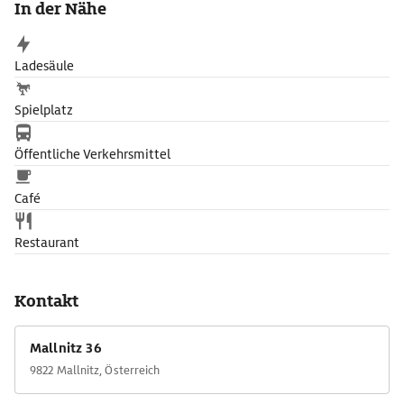
In der Nähe
ins Salzburger Land, sind bis heute mächtige Straßendämme
aus Trockenmauerwerk und Quertrassen erhalten, die selbst die
steilsten Bergflanken durchschneiden.
Ladesäule
Spielplatz
Öffentliche Verkehrsmittel
Café
Restaurant
Kontakt
Mallnitz 36
9822 Mallnitz, Österreich