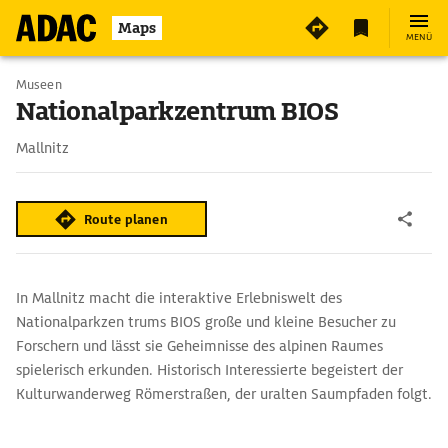
Maps
MENÜ
Museen
Nationalparkzentrum BIOS
Mallnitz
Route planen
In Mallnitz macht die interaktive Erlebniswelt des
Nationalparkzen trums BIOS große und kleine Besucher zu
Forschern und lässt sie Geheimnisse des alpinen Raumes
spielerisch erkunden. Historisch Interessierte begeistert der
Kulturwanderweg Römerstraßen, der uralten Saumpfaden folgt.
Von den über 2000 Jahre alten Römerstraßen über den
Mallnitzer- und den Korntauern, den Übergängen nach Norden