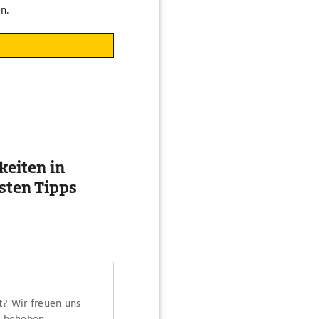
n.
eiten in
esten Tipps
t? Wir freuen uns