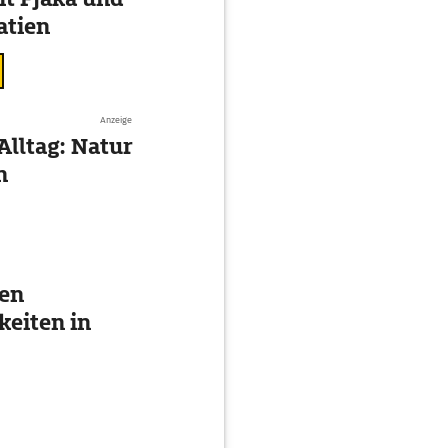
atien
Anzeige
Alltag: Natur
n
ten
eiten in