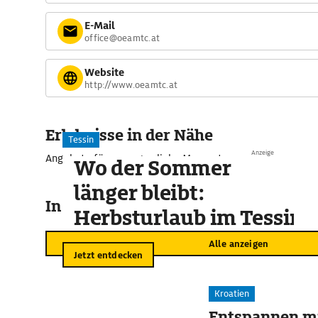
E-Mail
office@oeamtc.at
Website
http://www.oeamtc.at
Erlebnisse in der Nähe
Tessin
Anzeige
Angebote für unvergessliche Momente
Wo der Sommer
länger bleibt:
In der Umgebung
Herbsturlaub im Tessin
Alle anzeigen
Jetzt entdecken
Kroatien
Entspannen mi