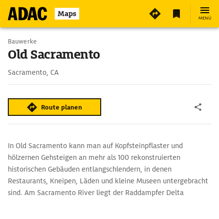
2
Maps
MENÜ
Bauwerke
Old Sacramento
Sacramento, CA
Route planen
In Old Sacramento kann man auf Kopfsteinpflaster und
hölzernen Gehsteigen an mehr als 100 rekonstruierten
historischen Gebäuden entlangschlendern, in denen
Restaurants, Kneipen, Läden und kleine Museen untergebracht
sind. Am Sacramento River liegt der Raddampfer Delta
King vor Anker, heute ein Hotel.