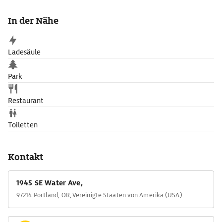
Der Flugsimulator macht Kindern Spaß, das Kendall
Planetarium zeigt ­Laser- und Astronomieshows.
In der Nähe
Ladesäule
Park
Restaurant
Toiletten
Kontakt
1945 SE Water Ave,
97214 Portland, OR, Vereinigte Staaten von Amerika (USA)