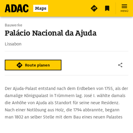
Maps
MENÜ
Bauwerke
Palácio Nacional da Ajuda
Lissabon
Route planen
Der Ajuda-Palast entstand nach dem Erdbeben von 1755, als der
damalige Königspalast in Trümmern lag. José I. wählte damals
die Anhöhe von Ajuda als Standort für seine neue Residenz.
Nach einer Notlösung aus Holz, die 1794 abbrannte, begann
man 1802 an selber Stelle mit dem Bau eines neuen Palastes
mit klassizistischer Fassade, der allerdings unvollendet blieb.
Gleichwohl ist er noch immer Schauplatz von Staatsempfängen