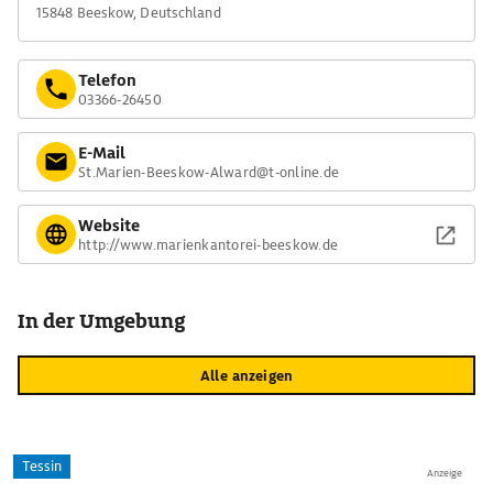
15848 Beeskow, Deutschland
Telefon
03366-26450
E-Mail
St.Marien-Beeskow-Alward@t-online.de
Website
http://www.marienkantorei-beeskow.de
In der Umgebung
Alle anzeigen
Tessin
Anzeige