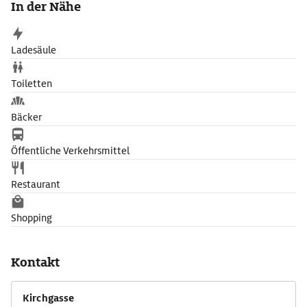
In der Nähe
Der Dicke Turm ist Teil der gut erhaltenen Stadtmauer.
Ladesäule
Toiletten
Bäcker
Öffentliche Verkehrsmittel
Restaurant
Shopping
Kontakt
Kirchgasse