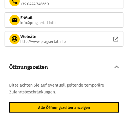
Ein Naturlehrpfad informiert über Flora und Fauna der Region,
+39 0474 748660
die sich je nach Saison auch für die Vogelbeobachtung eignet.
E-Mail
info@pragsertal.info
Website
http://www.pragsertal.info
Öffnungszeiten
Bitte achten Sie auf eventuell geltende temporäre
Zufahrtsbeschränkungen.
Alle Öffnungszeiten anzeigen