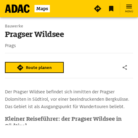
2
Maps
MENÜ
Bauwerke
Pragser Wildsee
Prags
Route planen
Der Pragser Wildsee befindet sich inmitten der Pragser
Dolomiten in Südtirol, vor einer beeindruckenden Bergkulisse.
Das Gebiet ist als Ausgangspunkt für Wandertouren beliebt.
Kleiner Reiseführer: der Pragser Wildsee in
Südtirol
Der See entstand durch einen Murenabgang, der eine