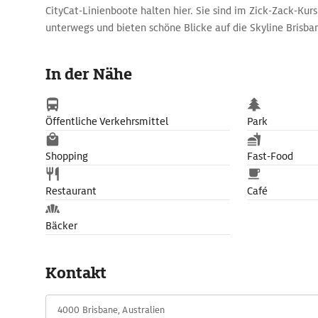
CityCat-Linienboote halten hier. Sie sind im Zick-Zack-Kur
unterwegs und bieten schöne Blicke auf die Skyline Brisba
farbenfroher Kunst- und Krammarkt vor das Riverside Cent
In der Nähe
Öffentliche Verkehrsmittel
Park
Shopping
Fast-Food
Restaurant
Café
Bäcker
Kontakt
4000 Brisbane, Australien